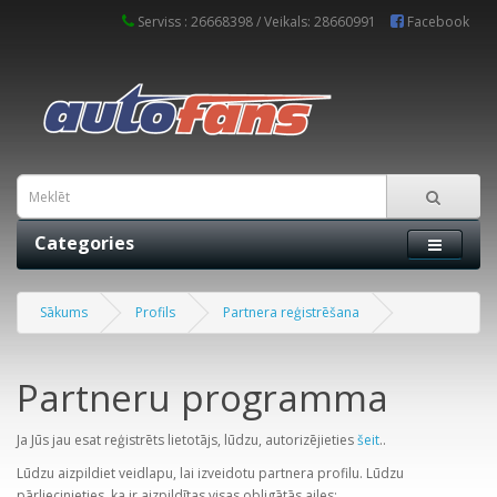
Serviss : 26668398 / Veikals: 28660991
Facebook
Categories
Sākums
Profils
Partnera reģistrēšana
Partneru programma
Ja Jūs jau esat reģistrēts lietotājs, lūdzu, autorizējieties
šeit
..
Lūdzu aizpildiet veidlapu, lai izveidotu partnera profilu. Lūdzu
pārliecinieties, ka ir aizpildītas visas obligātās ailes: