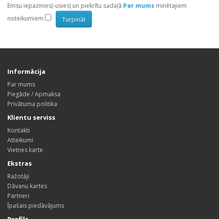
Emsu iepazinies(-usies) un piekrītu sadaļā
Par mums
minētajiem
noteikumiem
Informācija
Par mums
Piegāde / Apmaksa
Privātuma politika
Klientu serviss
Kontakti
Atteikumi
Vietnes karte
Ekstras
Ražotāji
Dāvanu kartes
Partneri
Īpašais piedāvājums