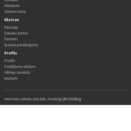
Atteikumi
Vietnes karte
Ekstras
Ražotāji
Dāvanu kartes
Partneri
Īpašais piedāvājums
Profils
Profils
Pasūtījumu vēsture
Vēlmju saraksts
Jaunumi
Interneta veikala izstrāde
,
Hostings
JM Holding