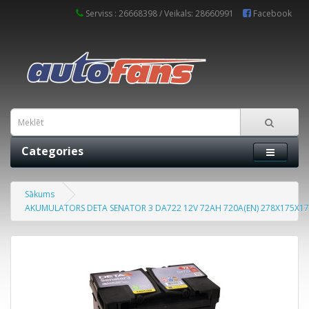
Serviss : 26668398 / Veikals: 28660991
Facebook
Categories
Sākums
AKUMULATORS DETA SENATOR 3 DA722 12V 72AH 720A(EN) 278X175X175