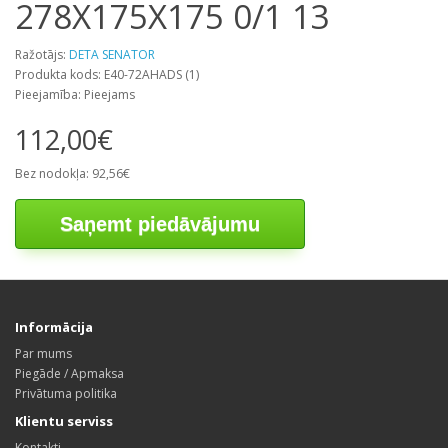
278X175X175 0/1 13
Ražotājs:
DETA SENATOR
Produkta kods: E40-72AHADS (1)
Pieejamība: Pieejams
112,00€
Bez nodokļa: 92,56€
Saņemt piedāvājumu
Informācija
Par mums
Piegāde / Apmaksa
Privātuma politika
Klientu serviss
Kontakti