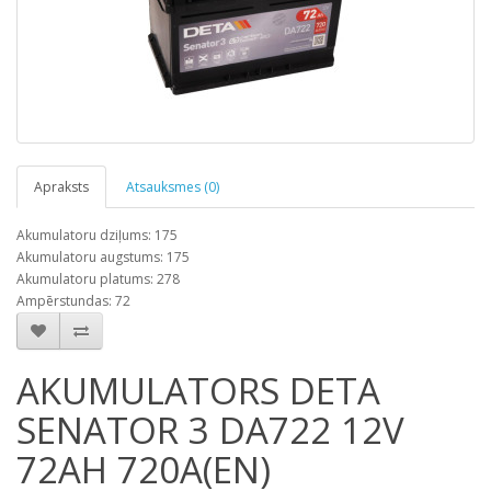
Apraksts
Atsauksmes (0)
Akumulatoru dziļums: 175
Akumulatoru augstums: 175
Akumulatoru platums: 278
Ampērstundas: 72
AKUMULATORS DETA
SENATOR 3 DA722 12V
72AH 720A(EN)