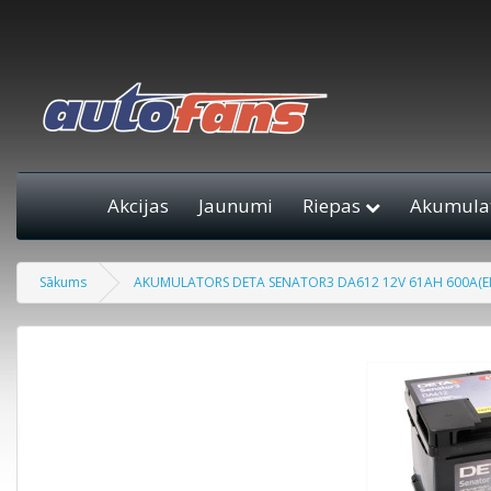
Akcijas
Jaunumi
Riepas
Akumulat
Sākums
AKUMULATORS DETA SENATOR3 DA612 12V 61AH 600A(EN