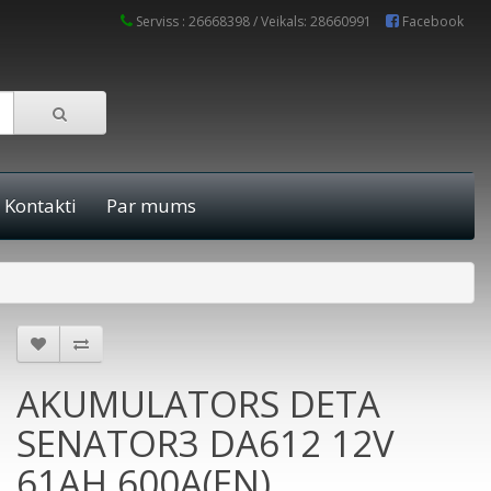
Serviss : 26668398 / Veikals: 28660991
Facebook
Kontakti
Par mums
AKUMULATORS DETA
SENATOR3 DA612 12V
61AH 600A(EN)