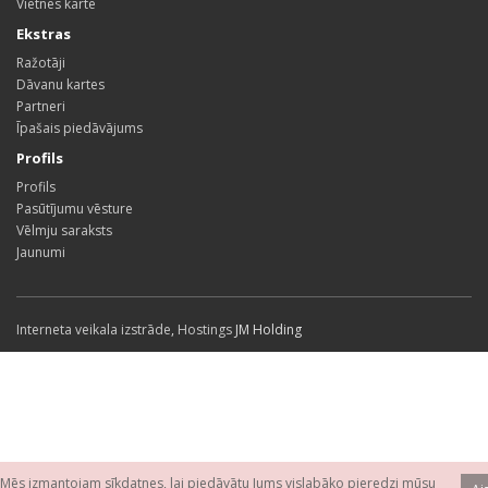
Vietnes karte
Ekstras
Ražotāji
Dāvanu kartes
Partneri
Īpašais piedāvājums
Profils
Profils
Pasūtījumu vēsture
Vēlmju saraksts
Jaunumi
Interneta veikala izstrāde
,
Hostings
JM Holding
Mēs izmantojam sīkdatnes, lai piedāvātu Jums vislabāko pieredzi mūsu