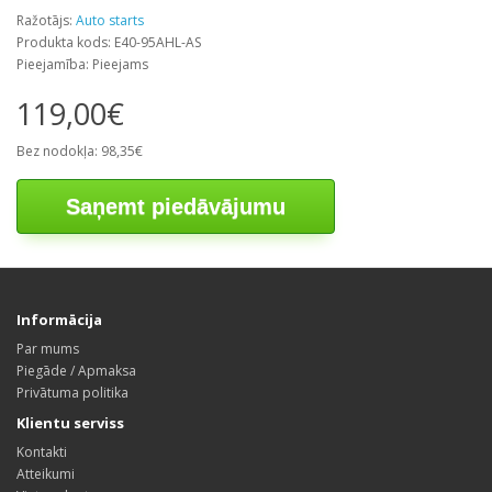
Ražotājs:
Auto starts
Produkta kods: E40-95AHL-AS
Pieejamība: Pieejams
119,00€
Bez nodokļa: 98,35€
Saņemt piedāvājumu
Informācija
Par mums
Piegāde / Apmaksa
Privātuma politika
Klientu serviss
Kontakti
Atteikumi