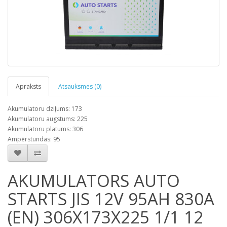
Apraksts
Atsauksmes (0)
Akumulatoru dziļums: 173
Akumulatoru augstums: 225
Akumulatoru platums: 306
Ampērstundas: 95
AKUMULATORS AUTO
STARTS JIS 12V 95AH 830A
(EN) 306X173X225 1/1 12