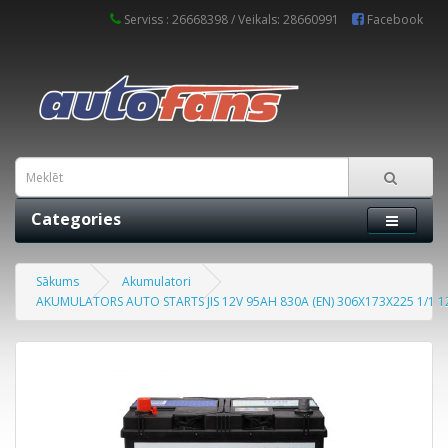
Serviss : 26668398 / Veikals: 28660991
Facebook
Categories
Sākums
Akumulatori
AKUMULATORS AUTO STARTS JIS 12V 95AH 830A (EN) 306X173X225 1/1 1