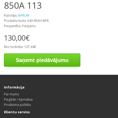
850A 113
Ražotājs:
BARUM
Produkta kods: E40-95AH-BPR
Pieejamība: Pieejams
130,00€
Bez nodokļa: 107,44€
Saņemt piedāvājumu
Informācija
Par mums
Piegāde / Apmaksa
Privātuma politika
Klientu serviss