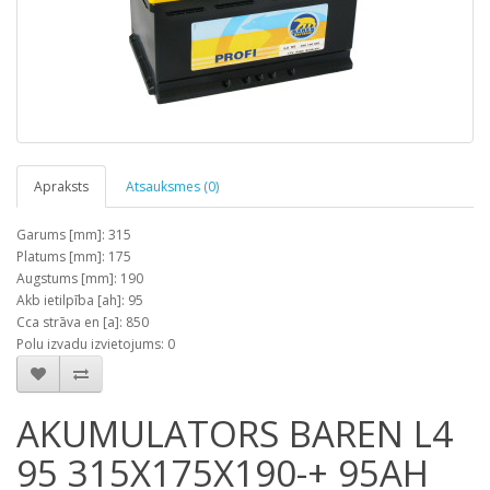
Apraksts
Atsauksmes (0)
Garums [mm]: 315
Platums [mm]: 175
Augstums [mm]: 190
Akb ietilpība [ah]: 95
Cca strāva en [a]: 850
Polu izvadu izvietojums: 0
AKUMULATORS BAREN L4
95 315X175X190-+ 95AH