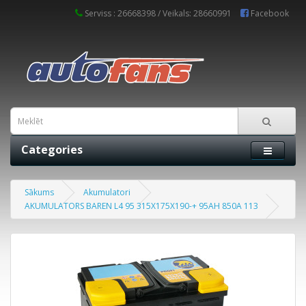
Serviss : 26668398 / Veikals: 28660991
Facebook
Categories
Sākums
Akumulatori
AKUMULATORS BAREN L4 95 315X175X190-+ 95AH 850A 113