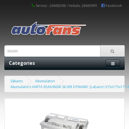
Serviss : 26668398 / Veikals: 28660991
Facebook
Categories
Sākums
Akumulatori
Akumulators VARTA 85Ah/800A SILVER DYNAMIC (Labais+) 315x175x175 