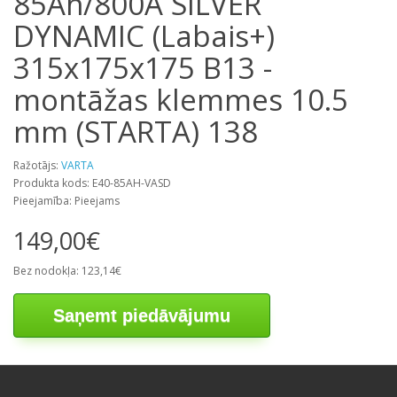
85Ah/800A SILVER
DYNAMIC (Labais+)
315x175x175 B13 -
montāžas klemmes 10.5
mm (STARTA) 138
Ražotājs:
VARTA
Produkta kods: E40-85AH-VASD
Pieejamība: Pieejams
149,00€
Bez nodokļa: 123,14€
Saņemt piedāvājumu