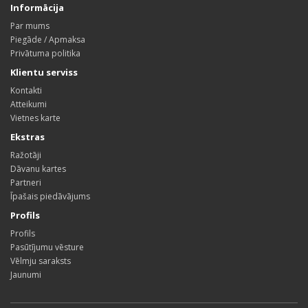
Informācija
Par mums
Piegāde / Apmaksa
Privātuma politika
Klientu serviss
Kontakti
Atteikumi
Vietnes karte
Ekstras
Ražotāji
Dāvanu kartes
Partneri
Īpašais piedāvājums
Profils
Profils
Pasūtījumu vēsture
Vēlmju saraksts
Jaunumi