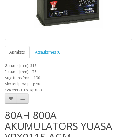
Apraksts
Atsauksmes (0)
Garums [mm]: 317
Platums [mm]: 175
Augstums [mm]: 190
Akb ietilpība [ah]: 80
Cca strāva en [a]: 800
80AH 800A
AKUMULATORS YUASA