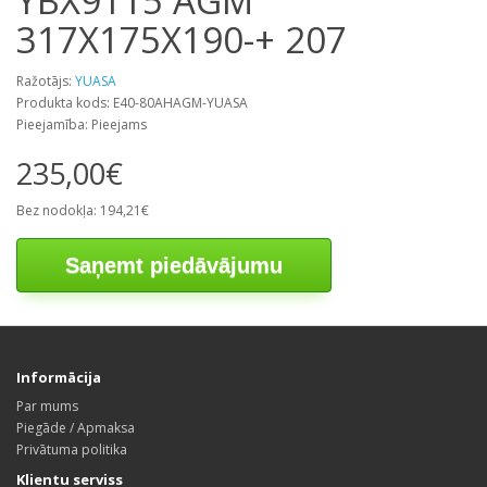
YBX9115 AGM
317X175X190-+ 207
Ražotājs:
YUASA
Produkta kods: E40-80AHAGM-YUASA
Pieejamība: Pieejams
235,00€
Bez nodokļa: 194,21€
Saņemt piedāvājumu
Informācija
Par mums
Piegāde / Apmaksa
Privātuma politika
Klientu serviss