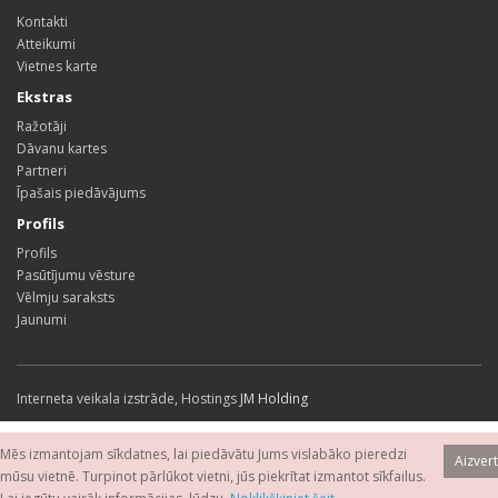
Kontakti
Atteikumi
Vietnes karte
Ekstras
Ražotāji
Dāvanu kartes
Partneri
Īpašais piedāvājums
Profils
Profils
Pasūtījumu vēsture
Vēlmju saraksts
Jaunumi
Interneta veikala izstrāde
,
Hostings
JM Holding
Mēs izmantojam sīkdatnes, lai piedāvātu Jums vislabāko pieredzi
Aizvert
mūsu vietnē. Turpinot pārlūkot vietni, jūs piekrītat izmantot sīkfailus.