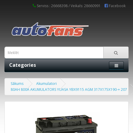
Serviss : 26668398 / Veikals: 28660991
Facebook
Categories
Sākums
Akumulatori
80AH 800A AKUMULATORS YUASA YBX9115 AGM 317X175X190-+ 207