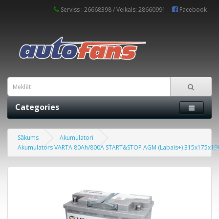
Serviss : 26668398 / Veikals: 28660991
Facebook
Categories
Sākums
Akumulatori
Akumulators VARTA 80Ah/800A START&STOP AGM (Labais+) 315x175x190