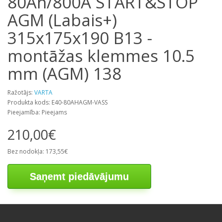
80Ah/800A START&STOP
AGM (Labais+)
315x175x190 B13 -
montāžas klemmes 10.5
mm (AGM) 138
Ražotājs:
VARTA
Produkta kods: E40-80AHAGM-VASS
Pieejamība: Pieejams
210,00€
Bez nodokļa: 173,55€
Saņemt piedāvājumu