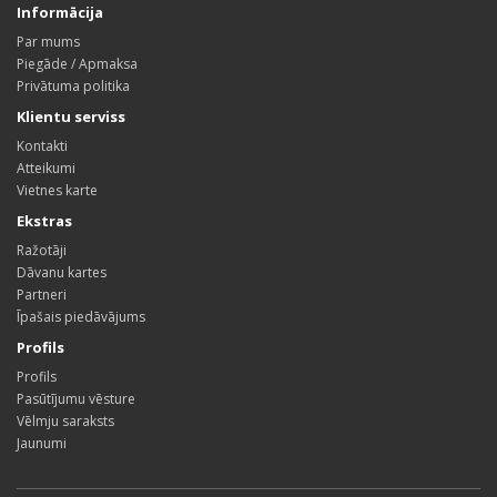
Informācija
Par mums
Piegāde / Apmaksa
Privātuma politika
Klientu serviss
Kontakti
Atteikumi
Vietnes karte
Ekstras
Ražotāji
Dāvanu kartes
Partneri
Īpašais piedāvājums
Profils
Profils
Pasūtījumu vēsture
Vēlmju saraksts
Jaunumi