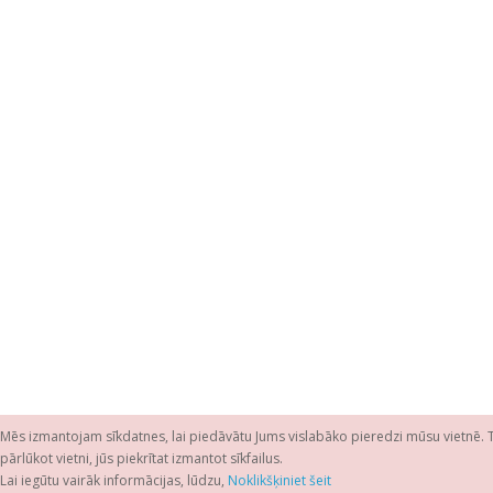
Mēs izmantojam sīkdatnes, lai piedāvātu Jums vislabāko pieredzi mūsu vietnē. 
pārlūkot vietni, jūs piekrītat izmantot sīkfailus.
Lai iegūtu vairāk informācijas, lūdzu,
Noklikšķiniet šeit