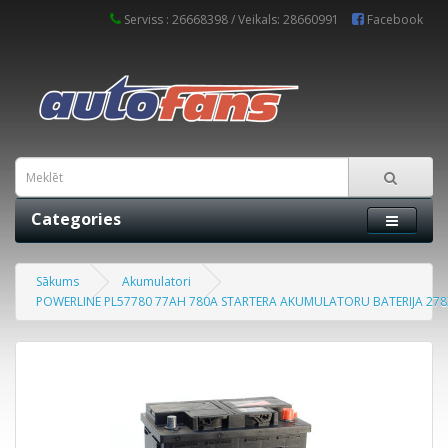
Serviss : 26668398 / Veikals: 28660991
Facebook
Categories
Sākums
Akumulatori
POWERLINE PL57780 77AH 780A STARTERA AKUMULATORU BATERIJA 278