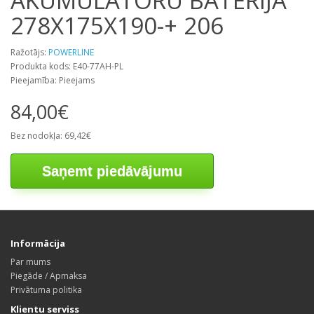
AKUMULATORU BATERIJA
278X175X190-+ 206
Ražotājs:
POWERLINE
Produkta kods: E40-77AH-PL
Pieejamība: Pieejams
84,00€
Bez nodokļa: 69,42€
Saņemt piedāvājumu
Informācija
Par mums
Piegāde / Apmaksa
Privātuma politika
Klientu serviss