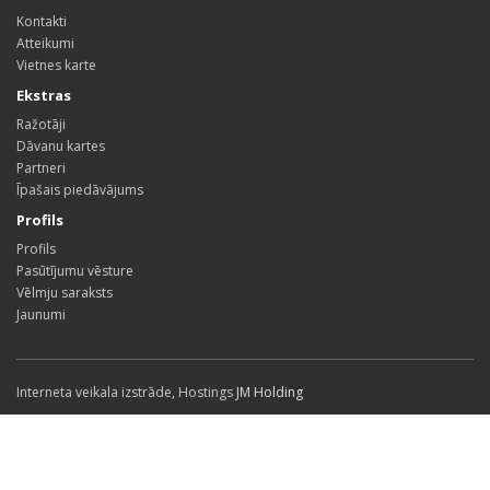
Kontakti
Atteikumi
Vietnes karte
Ekstras
Ražotāji
Dāvanu kartes
Partneri
Īpašais piedāvājums
Profils
Profils
Pasūtījumu vēsture
Vēlmju saraksts
Jaunumi
Interneta veikala izstrāde
,
Hostings
JM Holding