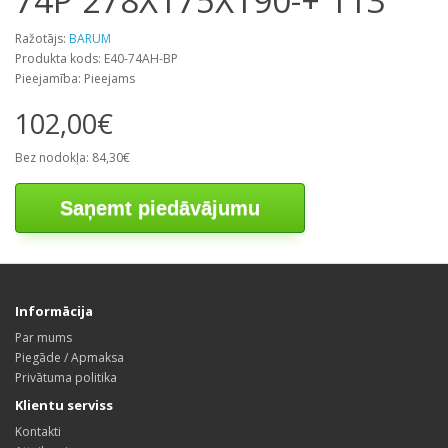
74P 278X175X190-+ 113
Ražotājs:
BARUM
Produkta kods: E40-74AH-BP
Pieejamība: Pieejams
102,00€
Bez nodokļa: 84,30€
Saņemt piedāvājumu
Informācija
Par mums
Piegāde / Apmaksa
Privātuma politika
Klientu serviss
Kontakti