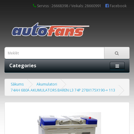
Serviss : 26668398 / Veikals: 28660991
Facebook
Categories
Sākums
Akumulatori
74AH 680A AKUMULATORS BAREN L3 74P 278X175X190-+ 113