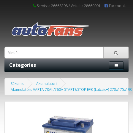
Serviss : 26668398 / Veikals: 28660991
Facebook
Categories
Sākums
Akumulatori
Akumulators VARTA 70Ah/760A START&STOP EFB (Labais+) 278x175x190 