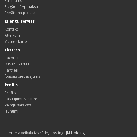
Par mums
Piegāde / Apmaksa
Privātuma politika
Klientu serviss
Kontakti
Atteikumi
Vietnes karte
Ekstras
Ražotāji
Dāvanu kartes
Partneri
Īpašais piedāvājums
Profils
Profils
Pasūtījumu vēsture
Vēlmju saraksts
Jaunumi
Interneta veikala izstrāde
,
Hostings
JM Holding