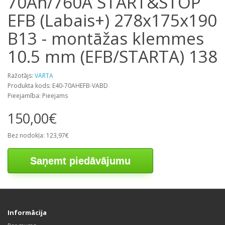
70Ah/760A START&STOP
EFB (Labais+) 278x175x190
B13 - montāžas klemmes
10.5 mm (EFB/STARTA) 138
Ražotājs:
VARTA
Produkta kods: E40-70AHEFB-VABD
Pieejamība: Pieejams
150,00€
Bez nodokļa: 123,97€
Saņemt piedāvājumu
Informācija