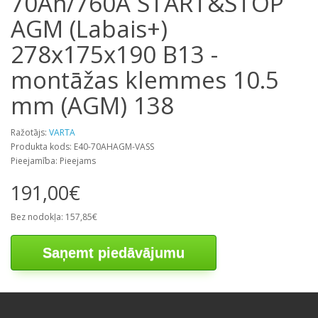
70Ah/760A START&STOP
AGM (Labais+)
278x175x190 B13 -
montāžas klemmes 10.5
mm (AGM) 138
Ražotājs:
VARTA
Produkta kods: E40-70AHAGM-VASS
Pieejamība: Pieejams
191,00€
Bez nodokļa: 157,85€
Saņemt piedāvājumu