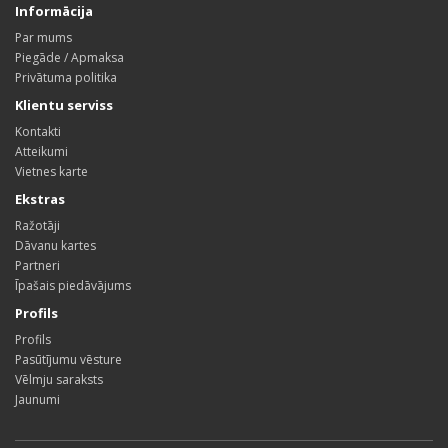
Informācija
Par mums
Piegāde / Apmaksa
Privātuma politika
Klientu serviss
Kontakti
Atteikumi
Vietnes karte
Ekstras
Ražotāji
Dāvanu kartes
Partneri
Īpašais piedāvājums
Profils
Profils
Pasūtījumu vēsture
Vēlmju saraksts
Jaunumi