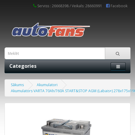
Serviss : 26668398 / Veikals: 28660991
Facebook
Categories
Sākums
Akumulatori
Akumulators VARTA 70Ah/760A START&STOP AGM (Labais+) 278x175x190