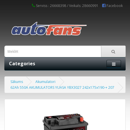
Serviss : 26668398 / Veikals: 28660991
Facebook
Categories
Sākums
Akumulatori
62Ah 550A AKUMULATORS YUASA YBX3027 242x175x190-+ 207