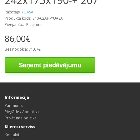
242x175x190-+ 207
Ražotājs:
YUASA
Produkta kods: E40-62AH-YUASA
Pieejamība: Pieejams
86,00€
Bez nodokļa: 71,07€
Saņemt piedāvājumu
Informācija
Par mums
Piegāde / Apmaksa
Privātuma politika
Klientu serviss
Kontakti