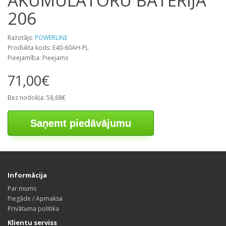
AKUMULATORU BATERIJA
206
Ražotājs:
POWERLINE
Produkta kods: E40-60AH-PL
Pieejamība: Pieejams
71,00€
Bez nodokļa: 58,68€
Saņemt piedāvājumu
Informācija
Par mums
Piegāde / Apmaksa
Privātuma politika
Klientu serviss