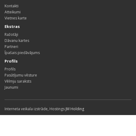
Kontakti
Atteikumi
Vietnes karte
Ekstras
Ražotāji
Dāvanu kartes
Partneri
Īpašais piedāvājums
Profils
Profils
Pasūtījumu vēsture
Vēlmju saraksts
Jaunumi
Interneta veikala izstrāde
,
Hostings
JM Holding