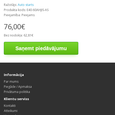
Ražotājs:
Auto starts
Produkta kods: E40-60AHJIS-AS
Pieejamība: Pieejams
76,00€
Bez nodokļa: 62,81€
Saņemt piedāvājumu
Informācija
Par mums
Piegāde / Apmaksa
Privātuma politika
Klientu serviss
Kontakti
Atteikumi