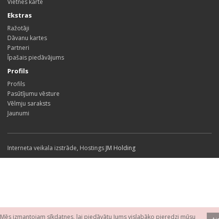
Vietnes karte
Ekstras
Ražotāji
Dāvanu kartes
Partneri
Īpašais piedāvājums
Profils
Profils
Pasūtījumu vēsture
Vēlmju saraksts
Jaunumi
Interneta veikala izstrāde
,
Hostings
JM Holding
Mēs izmantojam sīkdatnes, lai piedāvātu Jums vislabāko pieredzi mūsu