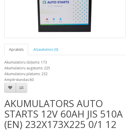
Apraksts
Atsauksmes (0)
Akumulatoru dziļums: 173
Akumulatoru augstums: 225
Akumulatoru platums: 232
Ampērstundas:60
AKUMULATORS AUTO
STARTS 12V 60AH JIS 510A
(EN) 232X173X225 0/1 12