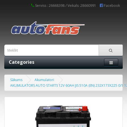
Serviss : 26668398 / Veikals: 28660991
Facebook
Categories
Sākums
Akumulatori
AKUMULATORS AUTO STARTS 12V 60AH JIS 510A (EN) 232X173X225 0/1 1