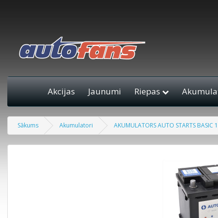
Akcijas
Jaunumi
Riepas
Akumulat
Sākums
Akumulatori
AKUMULATORS AUTO STARTS BASIC 12