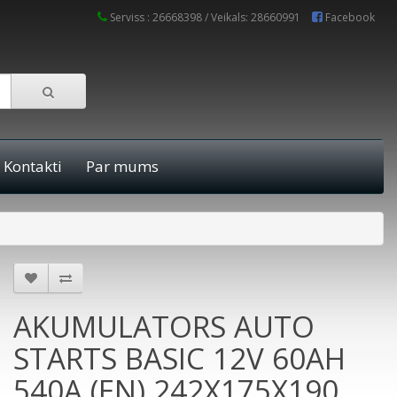
Serviss : 26668398 / Veikals: 28660991
Facebook
Kontakti
Par mums
AKUMULATORS AUTO
STARTS BASIC 12V 60AH
540A (EN) 242X175X190