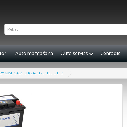
ori
Auto mazgāšana
Auto serviss
Cenrādis
V 60AH 540A (EN) 242X175X190 0/1 12