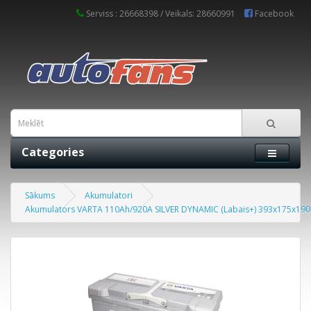
Serviss : 26668398 / Veikals: 28660991
Facebook
Categories
Sākums
Akumulatori
Akumulators VARTA 110Ah/920A SILVER DYNAMIC (Labais+) 393x175x190