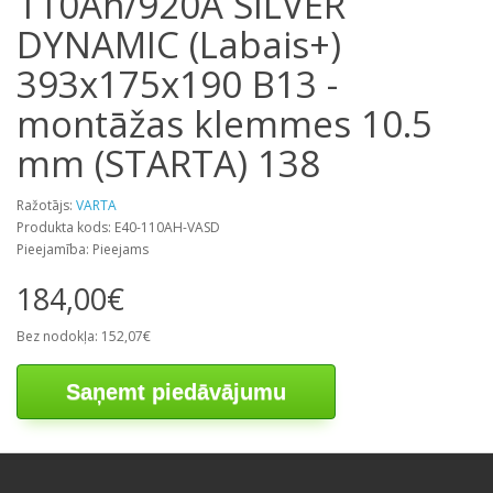
110Ah/920A SILVER
DYNAMIC (Labais+)
393x175x190 B13 -
montāžas klemmes 10.5
mm (STARTA) 138
Ražotājs:
VARTA
Produkta kods: E40-110AH-VASD
Pieejamība: Pieejams
184,00€
Bez nodokļa: 152,07€
Saņemt piedāvājumu