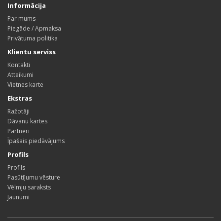
Informācija
Par mums
Piegāde / Apmaksa
Privātuma politika
Klientu serviss
Kontakti
Atteikumi
Vietnes karte
Ekstras
Ražotāji
Dāvanu kartes
Partneri
Īpašais piedāvājums
Profils
Profils
Pasūtījumu vēsture
Vēlmju saraksts
Jaunumi