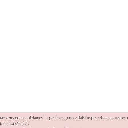
Mēs izmantojam sīkdatnes, lai piedāvātu Jums vislabāko pieredzi mūsu vietnē. Tur
izmantot sīkfailus.