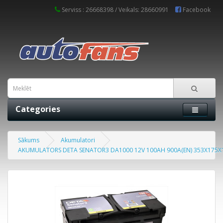
Serviss : 26668398 / Veikals: 28660991
Facebook
Categories
Sākums
Akumulatori
AKUMULATORS DETA SENATOR3 DA1000 12V 100AH 900A(EN) 353X175X1