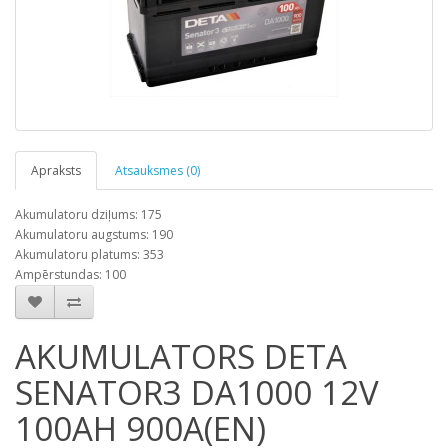
Apraksts
Atsauksmes (0)
Akumulatoru dziļums: 175
Akumulatoru augstums: 190
Akumulatoru platums: 353
Ampērstundas: 100
AKUMULATORS DETA
SENATOR3 DA1000 12V
100AH 900A(EN)