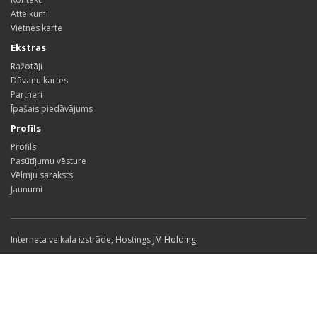
Atteikumi
Vietnes karte
Ekstras
Ražotāji
Dāvanu kartes
Partneri
Īpašais piedāvājums
Profils
Profils
Pasūtījumu vēsture
Vēlmju saraksts
Jaunumi
Interneta veikala izstrāde
,
Hostings
JM Holding