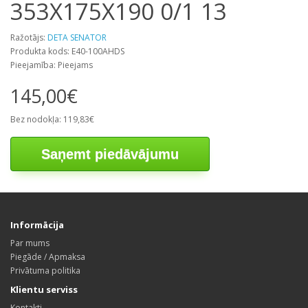
353X175X190 0/1 13
Ražotājs:
DETA SENATOR
Produkta kods: E40-100AHDS
Pieejamība: Pieejams
145,00€
Bez nodokļa: 119,83€
Saņemt piedāvājumu
Informācija
Par mums
Piegāde / Apmaksa
Privātuma politika
Klientu serviss
Kontakti