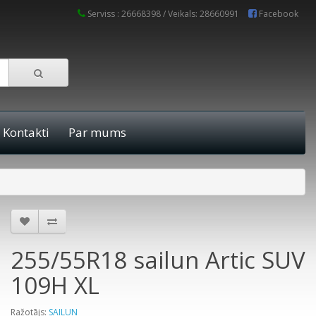
Serviss : 26668398 / Veikals: 28660991
Facebook
Kontakti
Par mums
255/55R18 sailun Artic SUV
109H XL
Ražotājs:
SAILUN