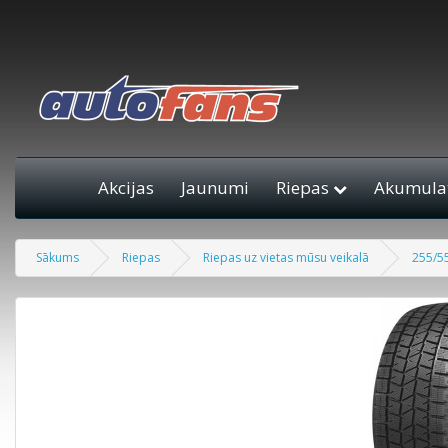
Akcijas
Jaunumi
Riepas
Akumulat
Sākums
Riepas
Riepas uz vietas mūsu veikalā
255/55