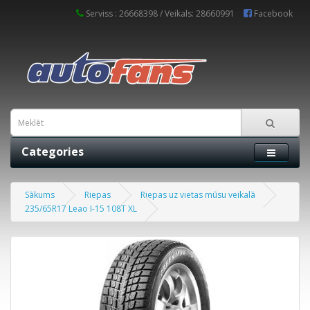
Serviss : 26668398 / Veikals: 28660991
Facebook
Categories
Sākums
Riepas
Riepas uz vietas mūsu veikalā
235/65R17 Leao I-15 108T XL