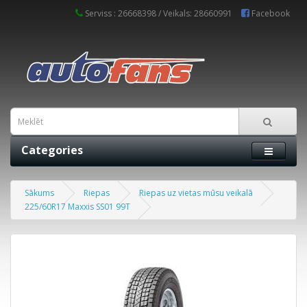
Serviss : 26668398 / Veikals: 28660991
Facebook
Categories
Sākums
Riepas
Riepas uz vietas mūsu veikalā
225/60R17 Maxxis SS01 99T