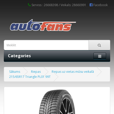
Serviss : 26668398 / Veikals: 28660991
Facebook
Categories
Sākums
Riepas
Riepas uz vietas mūsu veikalā
215/65R17 Triangle PL01 99T