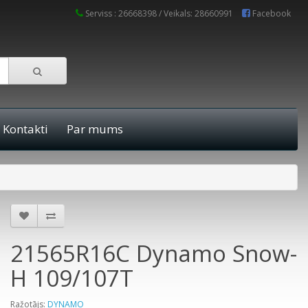
Serviss : 26668398 / Veikals: 28660991
Facebook
Kontakti
Par mums
21565R16C Dynamo Snow-
H 109/107T
Ražotājs:
DYNAMO