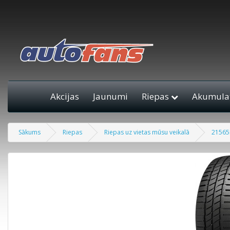
Akcijas
Jaunumi
Riepas
Akumulat
Sākums
Riepas
Riepas uz vietas mūsu veikalā
21565