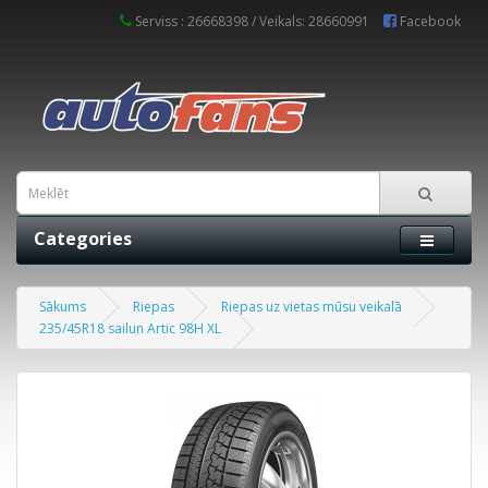
Serviss : 26668398 / Veikals: 28660991
Facebook
Categories
Sākums
Riepas
Riepas uz vietas mūsu veikalā
235/45R18 sailun Artic 98H XL