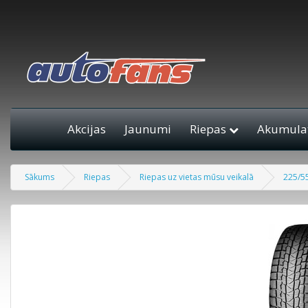
Akcijas
Jaunumi
Riepas
Akumulat
Sākums
Riepas
Riepas uz vietas mūsu veikalā
225/5