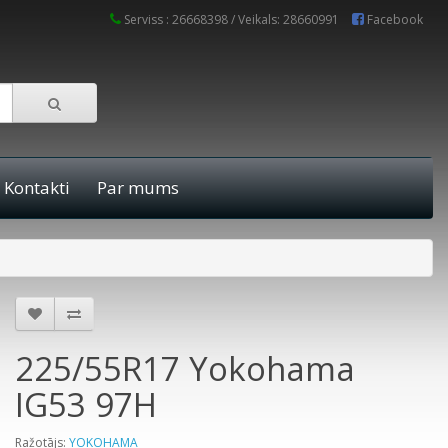
Serviss : 26668398 / Veikals: 28660991
Facebook
Kontakti
Par mums
225/55R17 Yokohama
IG53 97H
Ražotājs:
YOKOHAMA