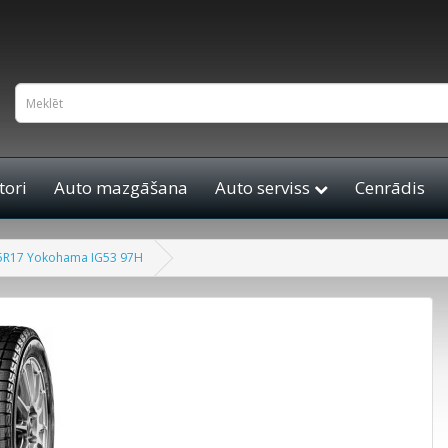
ori
Auto mazgāšana
Auto serviss
Cenrādis
5R17 Yokohama IG53 97H