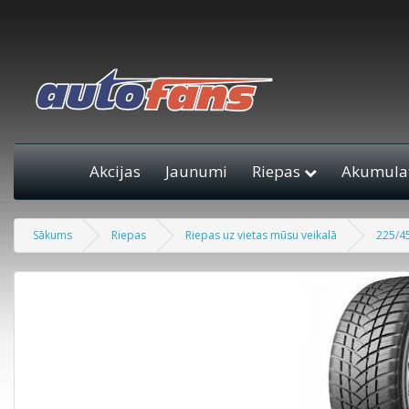
Akcijas
Jaunumi
Riepas
Akumulat
Sākums
Riepas
Riepas uz vietas mūsu veikalā
225/4