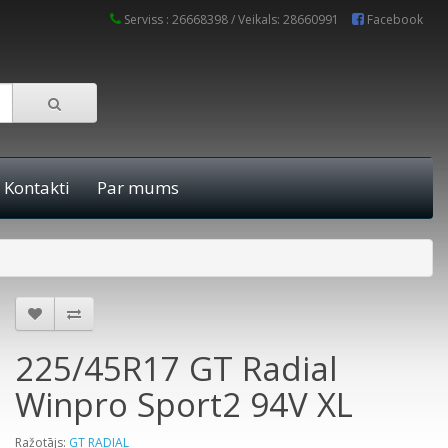
Serviss : 26668398 / Veikals: 28660991
Facebook
Kontakti
Par mums
225/45R17 GT Radial
Winpro Sport2 94V XL
Ražotājs:
GT RADIAL