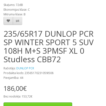
Skaļums: 72dB
Ekonomijas klase: C
Mitruma klase: B
235/65R17 DUNLOP PCR
SP WINTER SPORT 5 SUV
108H M+S 3PMSF XL 0
Studless CBB72
Ražotājs:
DUNLOP PCR
Produkta kods: 23565170231059I508
Pieejamība: 44
186,00€
Bez nodokļa: 153,72€