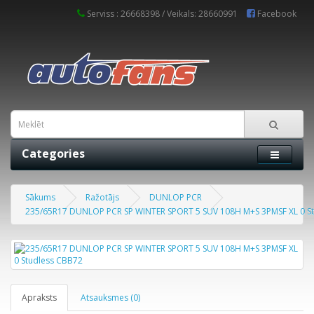
Serviss : 26668398 / Veikals: 28660991
Facebook
Categories
Sākums
Ražotājs
DUNLOP PCR
235/65R17 DUNLOP PCR SP WINTER SPORT 5 SUV 108H M+S 3PMSF XL 0 S
Apraksts
Atsauksmes (0)