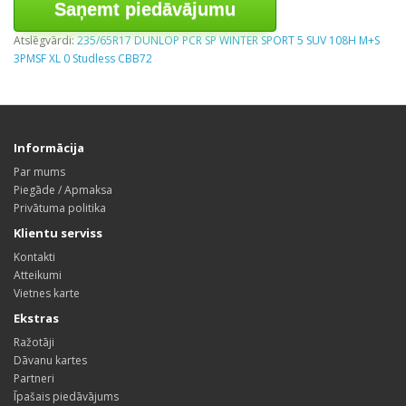
Saņemt piedāvājumu
Atslēgvārdi:
235/65R17 DUNLOP PCR SP WINTER SPORT 5 SUV 108H M+S
3PMSF XL 0 Studless CBB72
Informācija
Par mums
Piegāde / Apmaksa
Privātuma politika
Klientu serviss
Kontakti
Atteikumi
Vietnes karte
Ekstras
Ražotāji
Dāvanu kartes
Partneri
Īpašais piedāvājums