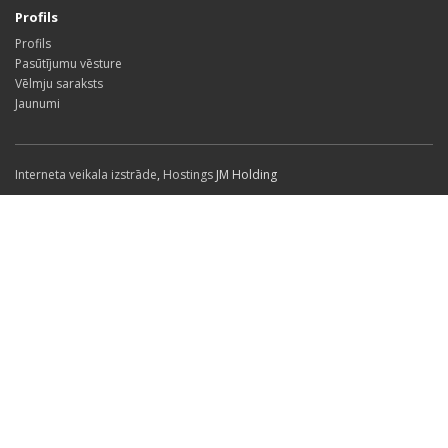
Profils
Profils
Pasūtījumu vēsture
Vēlmju saraksts
Jaunumi
Interneta veikala izstrāde
,
Hostings
JM Holding