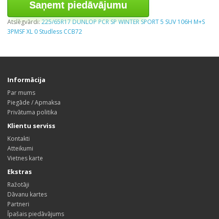
Saņemt piedāvājumu
Atslēgvārdi:
225/65R17 DUNLOP PCR SP WINTER SPORT 5 SUV 106H M+S
3PMSF XL 0 Studless CCB72
Informācija
Par mums
Piegāde / Apmaksa
Privātuma politika
Klientu serviss
Kontakti
Atteikumi
Vietnes karte
Ekstras
Ražotāji
Dāvanu kartes
Partneri
Īpašais piedāvājums