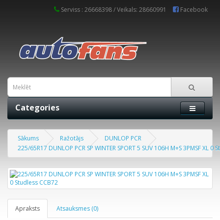
Serviss : 26668398 / Veikals: 28660991
Facebook
Categories
Sākums
Ražotājs
DUNLOP PCR
225/65R17 DUNLOP PCR SP WINTER SPORT 5 SUV 106H M+S 3PMSF XL 0 S
Apraksts
Atsauksmes (0)