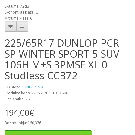
Skaļums: 72dB
Ekonomijas klase: C
Mitruma klase: C
225/65R17 DUNLOP PCR
SP WINTER SPORT 5 SUV
106H M+S 3PMSF XL 0
Studless CCB72
Ražotājs:
DUNLOP PCR
Produkta kods: 22565170231059I506
Pieejamība: 26
194,00€
Bez nodokļa: 160,33€