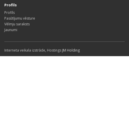
Profils
Profils
Pasūtījumu vēsture
Vēlmju saraksts
Jaunumi
Interneta veikala izstrāde
,
Hostings
JM Holding