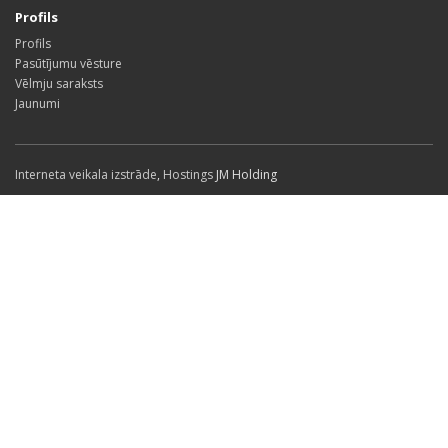
Profils
Profils
Pasūtījumu vēsture
Vēlmju saraksts
Jaunumi
Interneta veikala izstrāde
,
Hostings
JM Holding