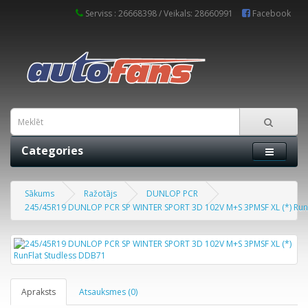
Serviss : 26668398 / Veikals: 28660991
Facebook
Categories
Sākums
Ražotājs
DUNLOP PCR
245/45R19 DUNLOP PCR SP WINTER SPORT 3D 102V M+S 3PMSF XL (*) Run
Apraksts
Atsauksmes (0)