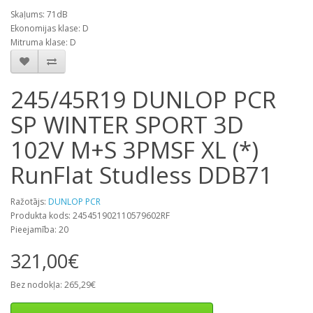
Skaļums: 71dB
Ekonomijas klase: D
Mitruma klase: D
245/45R19 DUNLOP PCR
SP WINTER SPORT 3D
102V M+S 3PMSF XL (*)
RunFlat Studless DDB71
Ražotājs:
DUNLOP PCR
Produkta kods: 245451902110579602RF
Pieejamība: 20
321,00€
Bez nodokļa: 265,29€