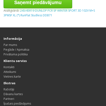
Saņemt piedāvājumu
Atslēgvārdi:
245/45R19 DUNLOP PCR SP WINTER SPORT 3D 102V M+S
3PMSF XL (*) RunFlat Studless DDB71
Informācija
Par mums
Piegāde / Apmaksa
Privātuma politika
Klientu serviss
Kontakti
Atteikumi
Vietnes karte
Ekstras
Ražotāji
Dāvanu kartes
Partneri
Īpašais piedāvājums