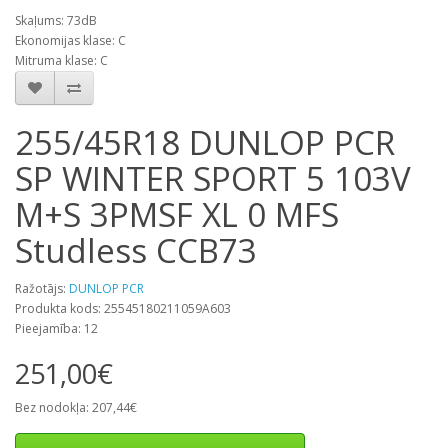
Skaļums: 73dB
Ekonomijas klase: C
Mitruma klase: C
255/45R18 DUNLOP PCR
SP WINTER SPORT 5 103V
M+S 3PMSF XL 0 MFS
Studless CCB73
Ražotājs:
DUNLOP PCR
Produkta kods: 25545180211059A603
Pieejamība: 12
251,00€
Bez nodokļa: 207,44€