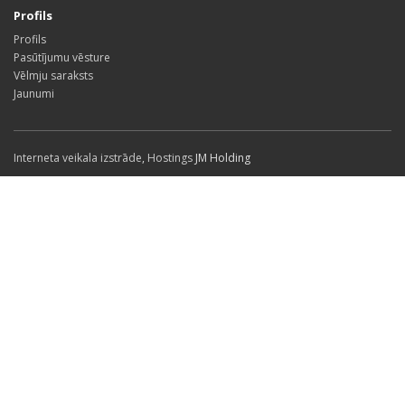
Profils
Profils
Pasūtījumu vēsture
Vēlmju saraksts
Jaunumi
Interneta veikala izstrāde
,
Hostings
JM Holding