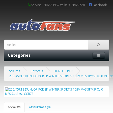
Serviss : 26668398 / Veikals: 28660991
Facebook
Categories
Sākums
Ražotājs
DUNLOP PCR
255/45R18 DUNLOP PCR SP WINTER SPORT 5 103V M+S 3PMSF XL 0 MFS St
Apraksts
Atsauksmes (0)