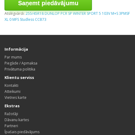
Saņemt piedāvājumu
Atslēgvārdi:
255/45R18 DUNLOP PCR SP WINTER SPORT 5 103V M+S 3PMSF
XL 0 MFS Studless CCB73
Informācija
Par mums
Piegāde / Apmaksa
Privātuma politika
Klientu serviss
Kontakti
Atteikumi
Vietnes karte
Ekstras
Ražotāji
Dāvanu kartes
Partneri
Īpašais piedāvājums