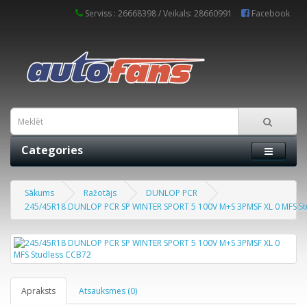
Serviss : 26668398 / Veikals: 28660991
Facebook
Categories
Sākums
Ražotājs
DUNLOP PCR
245/45R18 DUNLOP PCR SP WINTER SPORT 5 100V M+S 3PMSF XL 0 MFS St
Apraksts
Atsauksmes (0)