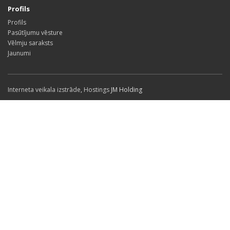
Profils
Profils
Pasūtījumu vēsture
Vēlmju saraksts
Jaunumi
Interneta veikala izstrāde
,
Hostings
JM Holding