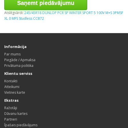
Saņemt piedāvājumu
Atslēgvārdi:
245/45R18 DUNLOP PCR SP WINTER SPORT 5 100V M+S 3PMSF
XL 0 MFS Studless CCB72
Informācija
Par mums
Piegāde / Apmaksa
Privātuma politika
Klientu serviss
Kontakti
Atteikumi
Vietnes karte
Ekstras
Ražotāji
Dāvanu kartes
Partneri
Īpašais piedāvājums