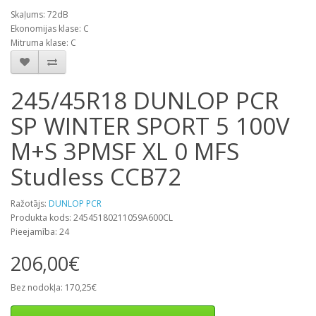
Skaļums: 72dB
Ekonomijas klase: C
Mitruma klase: C
245/45R18 DUNLOP PCR
SP WINTER SPORT 5 100V
M+S 3PMSF XL 0 MFS
Studless CCB72
Ražotājs:
DUNLOP PCR
Produkta kods: 24545180211059A600CL
Pieejamība: 24
206,00€
Bez nodokļa: 170,25€