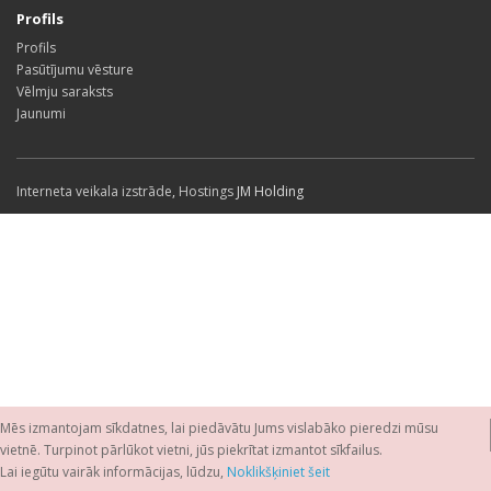
Profils
Profils
Pasūtījumu vēsture
Vēlmju saraksts
Jaunumi
Interneta veikala izstrāde
,
Hostings
JM Holding
Mēs izmantojam sīkdatnes, lai piedāvātu Jums vislabāko pieredzi mūsu
vietnē. Turpinot pārlūkot vietni, jūs piekrītat izmantot sīkfailus.
Lai iegūtu vairāk informācijas, lūdzu,
Noklikšķiniet šeit