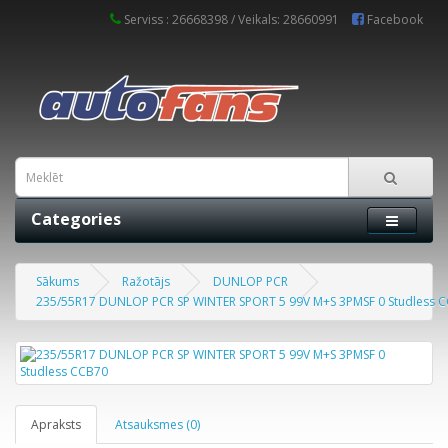
Serviss : 26668398 / Veikals: 28660991
Facebook
Categories
Sākums
Ražotājs
DUNLOP PCR
235/55R17 DUNLOP PCR SP WINTER SPORT 5 99V M+S 3PMSF 0 Studless 
Apraksts
Atsauksmes (0)