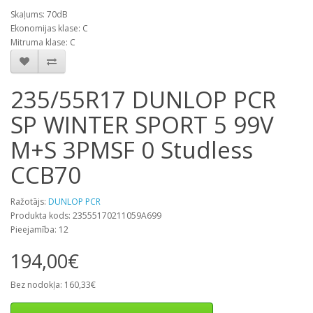
Skaļums: 70dB
Ekonomijas klase: C
Mitruma klase: C
235/55R17 DUNLOP PCR
SP WINTER SPORT 5 99V
M+S 3PMSF 0 Studless
CCB70
Ražotājs:
DUNLOP PCR
Produkta kods: 23555170211059A699
Pieejamība: 12
194,00€
Bez nodokļa: 160,33€