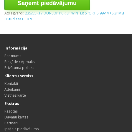
Saņemt piedāvājumu
Atslēgvārdi:
235/55R17 DUNLOP PCR SP WINTER SPORT 5 99V M+S 3PMSF
0 Studless CCB70
Informācija
Par mums
Piegāde / Apmaksa
Privātuma politika
Klientu serviss
Kontakti
Atteikumi
Vietnes karte
Ekstras
Ražotāji
Dāvanu kartes
Partneri
Īpašais piedāvājums