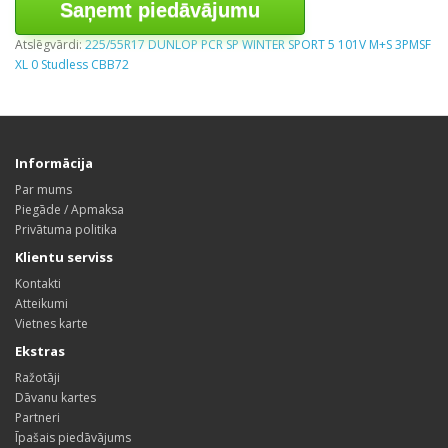
Saņemt piedāvājumu
Atslēgvārdi:
225/55R17 DUNLOP PCR SP WINTER SPORT 5 101V M+S 3PMSF
XL 0 Studless CBB72
Informācija
Par mums
Piegāde / Apmaksa
Privātuma politika
Klientu serviss
Kontakti
Atteikumi
Vietnes karte
Ekstras
Ražotāji
Dāvanu kartes
Partneri
Īpašais piedāvājums