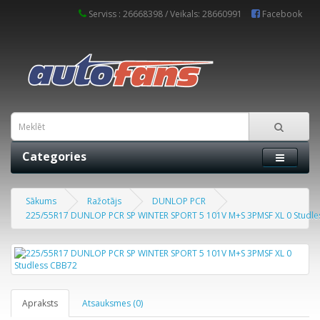
Serviss : 26668398 / Veikals: 28660991
Facebook
Categories
Sākums
Ražotājs
DUNLOP PCR
225/55R17 DUNLOP PCR SP WINTER SPORT 5 101V M+S 3PMSF XL 0 Studl
Apraksts
Atsauksmes (0)