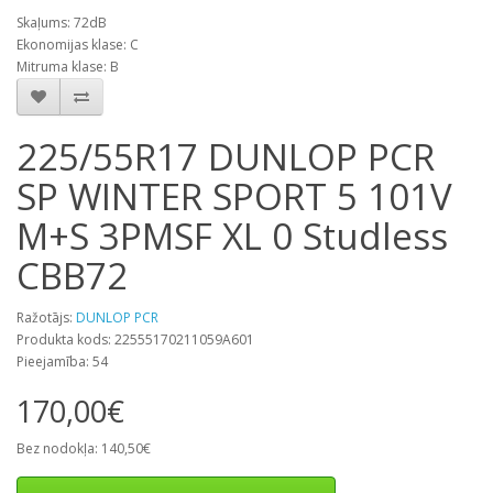
Skaļums: 72dB
Ekonomijas klase: C
Mitruma klase: B
225/55R17 DUNLOP PCR
SP WINTER SPORT 5 101V
M+S 3PMSF XL 0 Studless
CBB72
Ražotājs:
DUNLOP PCR
Produkta kods: 22555170211059A601
Pieejamība: 54
170,00€
Bez nodokļa: 140,50€