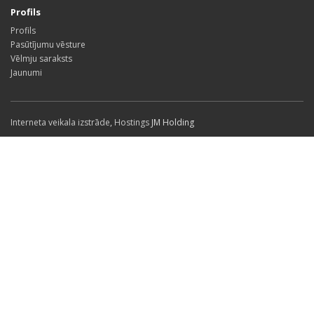
Profils
Profils
Pasūtījumu vēsture
Vēlmju saraksts
Jaunumi
Interneta veikala izstrāde
,
Hostings
JM Holding