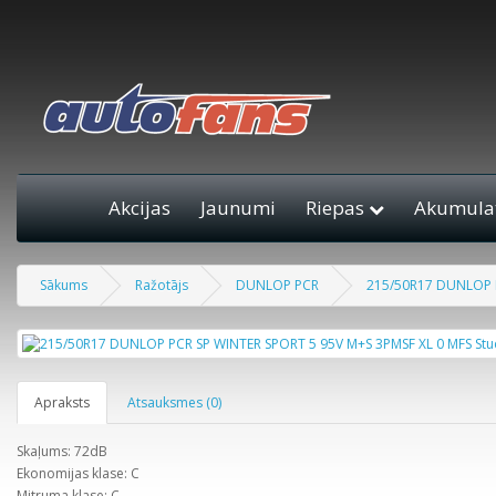
Akcijas
Jaunumi
Riepas
Akumulat
Sākums
Ražotājs
DUNLOP PCR
215/50R17 DUNLOP P
Apraksts
Atsauksmes (0)
Skaļums: 72dB
Ekonomijas klase: C
Mitruma klase: C