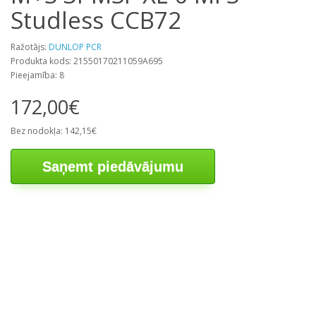
Studless CCB72
Ražotājs:
DUNLOP PCR
Produkta kods: 21550170211059A695
Pieejamība: 8
172,00€
Bez nodokļa: 142,15€
Saņemt piedāvājumu