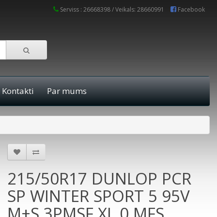
Serviss : 26668398 / Veikals: 28660991
Facebook
Kontakti
Par mums
215/50R17 DUNLOP PCR
SP WINTER SPORT 5 95V
M+S 3PMSF XL 0 MFS