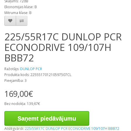
Skaļums: 72dB
Ekonomijas klase: B
Mitruma klase: B
225/55R17C DUNLOP PCR
ECONODRIVE 109/107H
BBB72
Ražotājs:
DUNLOP PCR
Produkta kods: 225551701210597507CL
Pieejamība: 3
169,00€
Bez nodokļa: 139,67€
Saņemt piedāvājumu
Atslēgvārdi:
225/55R17C DUNLOP PCR ECONODRIVE 109/107H BBB72