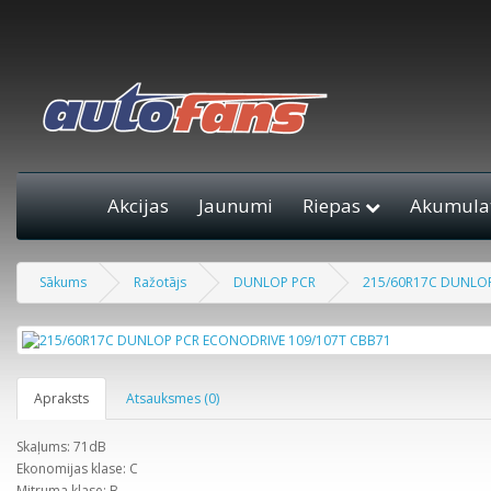
Akcijas
Jaunumi
Riepas
Akumulat
Sākums
Ražotājs
DUNLOP PCR
215/60R17C DUNLOP
Apraksts
Atsauksmes (0)
Skaļums: 71dB
Ekonomijas klase: C
Mitruma klase: B