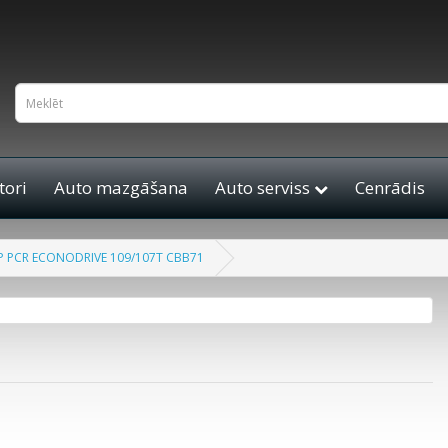
ori
Auto mazgāšana
Auto serviss
Cenrādis
 PCR ECONODRIVE 109/107T CBB71