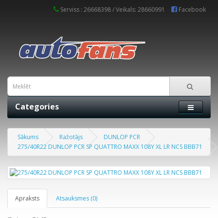
Serviss : 26668398 / Veikals: 28660991
Facebook
Categories
Sākums
Ražotājs
DUNLOP PCR
275/40R22 DUNLOP PCR SP QUATTRO MAXX 108Y XL LR NCS BBB71
Apraksts
Atsauksmes (0)