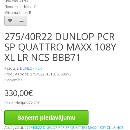
Skaļums: 71dB
Ekonomijas klase: B
Mitruma klase: B
275/40R22 DUNLOP PCR
SP QUATTRO MAXX 108Y
XL LR NCS BBB71
Ražotājs:
DUNLOP PCR
Produkta kods: 275402201310585808NST
Pieejamība: 3
330,00€
Bez nodokļa: 272,73€
Saņemt piedāvājumu
Atslēgvārdi:
275/40R22 DUNLOP PCR SP QUATTRO MAXX 108Y XL LR NCS