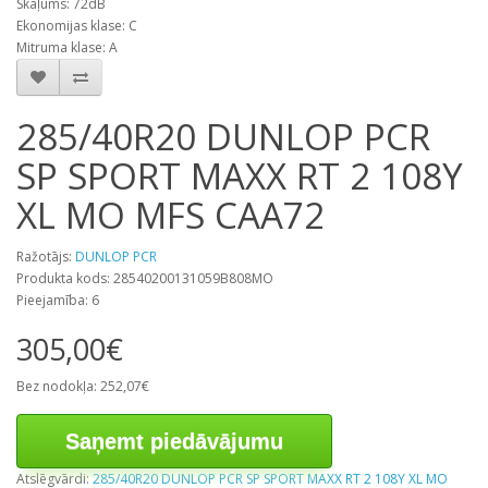
Skaļums: 72dB
Ekonomijas klase: C
Mitruma klase: A
285/40R20 DUNLOP PCR
SP SPORT MAXX RT 2 108Y
XL MO MFS CAA72
Ražotājs:
DUNLOP PCR
Produkta kods: 28540200131059B808MO
Pieejamība: 6
305,00€
Bez nodokļa: 252,07€
Saņemt piedāvājumu
Atslēgvārdi:
285/40R20 DUNLOP PCR SP SPORT MAXX RT 2 108Y XL MO