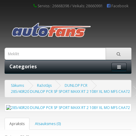
Serviss : 26668398 / Veikals: 28660991
Facebook
Categories
Sākums
Ražotājs
DUNLOP PCR
285/40R20 DUNLOP PCR SP SPORT MAXX RT 2 108Y XL MO MFS CAA72
Apraksts
Atsauksmes (0)