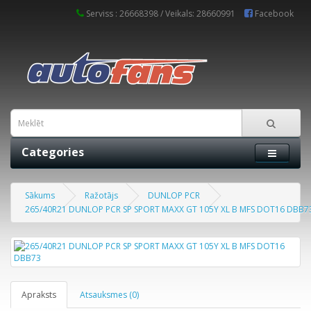
Serviss : 26668398 / Veikals: 28660991
Facebook
Categories
Sākums
Ražotājs
DUNLOP PCR
265/40R21 DUNLOP PCR SP SPORT MAXX GT 105Y XL B MFS DOT16 DBB7
Apraksts
Atsauksmes (0)