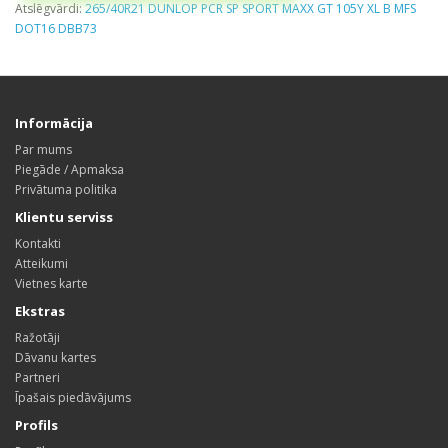
Atslēgvārdi:
265/40R21 DUNLOP PCR SP SPORT MAXX GT 105Y XL B MFS
DOT16 DBB73
Informācija
Par mums
Piegāde / Apmaksa
Privātuma politika
Klientu serviss
Kontakti
Atteikumi
Vietnes karte
Ekstras
Ražotāji
Dāvanu kartes
Partneri
Īpašais piedāvājums
Profils