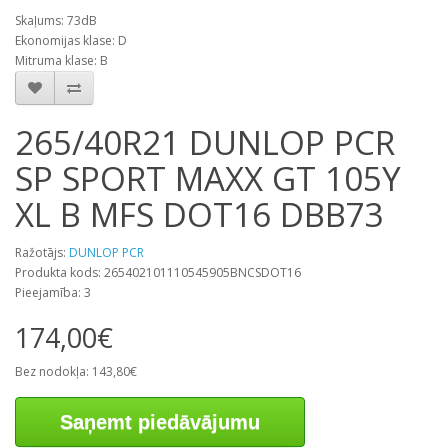
Skaļums: 73dB
Ekonomijas klase: D
Mitruma klase: B
265/40R21 DUNLOP PCR
SP SPORT MAXX GT 105Y
XL B MFS DOT16 DBB73
Ražotājs:
DUNLOP PCR
Produkta kods: 265402101110545905BNCSDOT16
Pieejamība: 3
174,00€
Bez nodokļa: 143,80€
Saņemt piedāvājumu