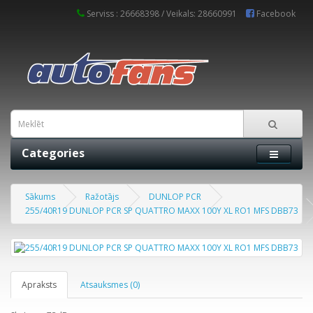
Serviss : 26668398 / Veikals: 28660991
Facebook
Categories
Sākums
Ražotājs
DUNLOP PCR
255/40R19 DUNLOP PCR SP QUATTRO MAXX 100Y XL RO1 MFS DBB73
Apraksts
Atsauksmes (0)