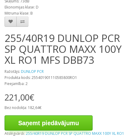
Skaļums: 73dB
Ekonomijas klase: D
Mitruma klase: B
255/40R19 DUNLOP PCR
SP QUATTRO MAXX 100Y
XL RO1 MFS DBB73
Ražotājs:
DUNLOP PCR
Produkta kods: 255401901110585800RO1
Pieejamība: 2
221,00€
Bez nodokļa: 182,64€
Saņemt piedāvājumu
Atslēgvārdi:
255/40R19 DUNLOP PCR SP QUATTRO MAXX 100Y XL RO1