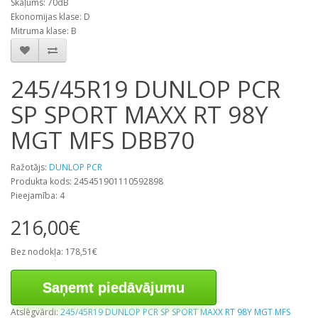
Skaļums: 70dB
Ekonomijas klase: D
Mitruma klase: B
245/45R19 DUNLOP PCR
SP SPORT MAXX RT 98Y
MGT MFS DBB70
Ražotājs:
DUNLOP PCR
Produkta kods: 245451901110592898
Pieejamība: 4
216,00€
Bez nodokļa: 178,51€
Saņemt piedāvājumu
Atslēgvārdi:
245/45R19 DUNLOP PCR SP SPORT MAXX RT 98Y MGT MFS