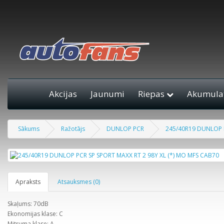
Akcijas
Jaunumi
Riepas
Akumulat
Sākums
Ražotājs
DUNLOP PCR
245/40R19 DUNLOP P
Apraksts
Atsauksmes (0)
Skaļums: 70dB
Ekonomijas klase: C
Mitruma klase: A