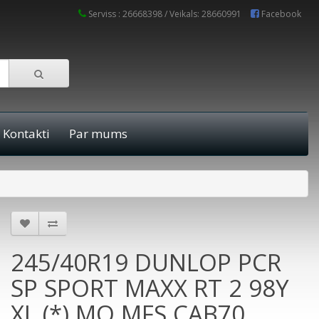
Serviss : 26668398 / Veikals: 28660991
Facebook
Kontakti
Par mums
245/40R19 DUNLOP PCR
SP SPORT MAXX RT 2 98Y
XL (*) MO MFS CAB70