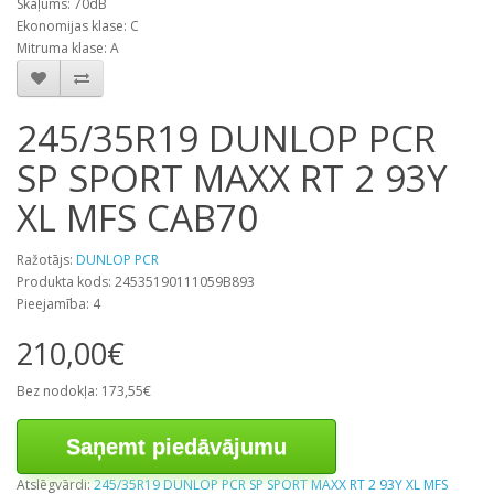
Skaļums: 70dB
Ekonomijas klase: C
Mitruma klase: A
245/35R19 DUNLOP PCR
SP SPORT MAXX RT 2 93Y
XL MFS CAB70
Ražotājs:
DUNLOP PCR
Produkta kods: 24535190111059B893
Pieejamība: 4
210,00€
Bez nodokļa: 173,55€
Saņemt piedāvājumu
Atslēgvārdi:
245/35R19 DUNLOP PCR SP SPORT MAXX RT 2 93Y XL MFS