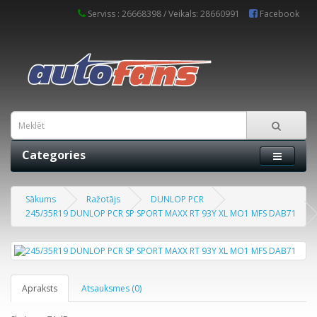
Serviss : 26668398 / Veikals: 28660991
Facebook
Categories
Sākums
Ražotājs
DUNLOP PCR
245/35R19 DUNLOP PCR SP SPORT MAXX RT 93Y XL MO1 MFS DAB71
Apraksts
Atsauksmes (0)