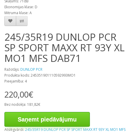
Skaļums: 71dB
Ekonomijas klase: D
Mitruma klase: A
245/35R19 DUNLOP PCR
SP SPORT MAXX RT 93Y XL
MO1 MFS DAB71
Ražotājs:
DUNLOP PCR
Produkta kods: 245351901110592993MO1
Pieejamība: 4
220,00€
Bez nodokļa: 181,82€
Saņemt piedāvājumu
Atslēgvārdi:
245/35R19 DUNLOP PCR SP SPORT MAXX RT 93Y XL MO1 MFS