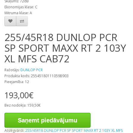
Skaļums: 72dB
Ekonomijas klase: C
Mitruma klase: A
255/45R18 DUNLOP PCR
SP SPORT MAXX RT 2 103Y
XL MFS CAB72
Ražotājs:
DUNLOP PCR
Produkta kods: 25545180111059B903
Pieejamība: 12
193,00€
Bez nodokļa: 159,50€
Saņemt piedāvājumu
Atslēgvārdi:
255/45R18 DUNLOP PCR SP SPORT MAXX RT 2 103Y XL MFS