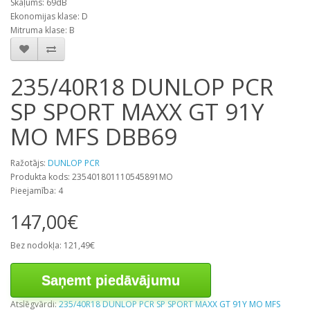
Skaļums: 69dB
Ekonomijas klase: D
Mitruma klase: B
235/40R18 DUNLOP PCR
SP SPORT MAXX GT 91Y
MO MFS DBB69
Ražotājs:
DUNLOP PCR
Produkta kods: 235401801110545891MO
Pieejamība: 4
147,00€
Bez nodokļa: 121,49€
Saņemt piedāvājumu
Atslēgvārdi:
235/40R18 DUNLOP PCR SP SPORT MAXX GT 91Y MO MFS