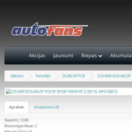
Akcijas
Jaunumi
Riepas
Akumulat
Sākums
Ražotājs
DUNLOP PCR
225/45R18 DUNLOP P
Apraksts
Atsauksmes (0)
Skaļums: 72dB
Ekonomijas klase: C
Mitruma klase: B