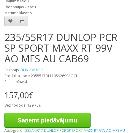
Skaļums: 69dB
Ekonomijas klase: C
Mitruma klase: A
235/55R17 DUNLOP PCR
SP SPORT MAXX RT 99V
AO MFS AU CAB69
Ražotājs:
DUNLOP PCR
Produkta kods: 235551701110592699AOCL
Pieejamība: 4
157,00€
Bez nodokļa: 129,75€
Saņemt piedāvājumu
Atslēgvārdi:
235/55R17 DUNLOP PCR SP SPORT MAXX RT 99V AO MFS AU