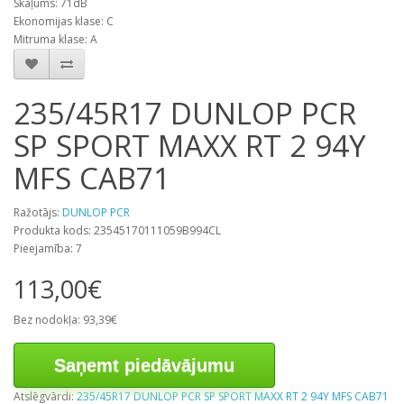
Skaļums: 71dB
Ekonomijas klase: C
Mitruma klase: A
235/45R17 DUNLOP PCR
SP SPORT MAXX RT 2 94Y
MFS CAB71
Ražotājs:
DUNLOP PCR
Produkta kods: 23545170111059B994CL
Pieejamība: 7
113,00€
Bez nodokļa: 93,39€
Saņemt piedāvājumu
Atslēgvārdi:
235/45R17 DUNLOP PCR SP SPORT MAXX RT 2 94Y MFS CAB71