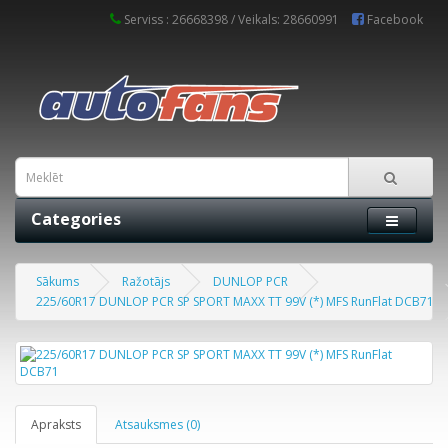
Serviss : 26668398 / Veikals: 28660991
Facebook
Categories
Sākums
Ražotājs
DUNLOP PCR
225/60R17 DUNLOP PCR SP SPORT MAXX TT 99V (*) MFS RunFlat DCB71
Apraksts
Atsauksmes (0)