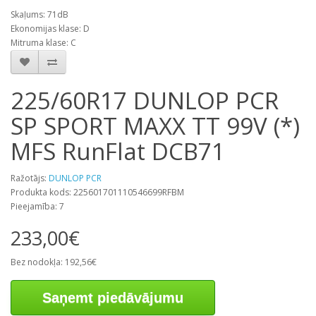
Skaļums: 71dB
Ekonomijas klase: D
Mitruma klase: C
225/60R17 DUNLOP PCR
SP SPORT MAXX TT 99V (*)
MFS RunFlat DCB71
Ražotājs:
DUNLOP PCR
Produkta kods: 225601701110546699RFBM
Pieejamība: 7
233,00€
Bez nodokļa: 192,56€
Saņemt piedāvājumu