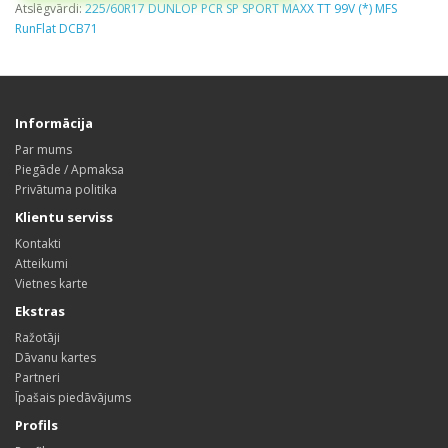
Atslēgvārdi:
225/60R17 DUNLOP PCR SP SPORT MAXX TT 99V (*) MFS
RunFlat DCB71
Informācija
Par mums
Piegāde / Apmaksa
Privātuma politika
Klientu serviss
Kontakti
Atteikumi
Vietnes karte
Ekstras
Ražotāji
Dāvanu kartes
Partneri
Īpašais piedāvājums
Profils